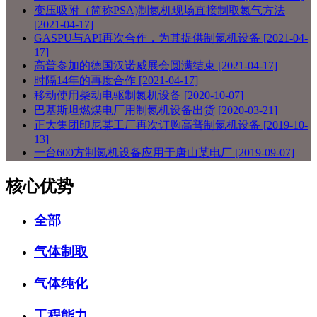
变压吸附（简称PSA)制氮机现场直接制取氮气方法
[2021-04-17]
GASPU与API再次合作，为其提供制氮机设备
[2021-04-
17]
高普参加的德国汉诺威展会圆满结束
[2021-04-17]
时隔14年的再度合作
[2021-04-17]
移动使用柴动电驱制氮机设备
[2020-10-07]
巴基斯坦燃煤电厂用制氮机设备出货
[2020-03-21]
正大集团印尼某工厂再次订购高普制氮机设备
[2019-10-
13]
一台600方制氮机设备应用于唐山某电厂
[2019-09-07]
核心优势
全部
气体制取
气体纯化
工程能力