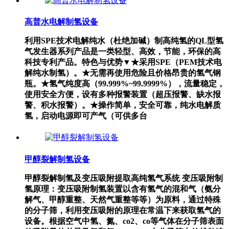
高普水电解制氢设备
利用SPE技术电解纯水（杜绝加碱）制高纯氢的QL型氢
气发生器系列产品是一类轻型、高效，节能，环保的高
科技专利产品。特色与优势▼★采用SPE（PEM技术电
解纯水制氢）。★无需再使用危险且价格昂贵的氢气钢
瓶。★氢气纯度高（99.999%~99.9999%），流量稳定，
使用安全方便，设有多种报警装置（超压报警、缺水报
警、积水报警）。★操作简单，安全可靠，纯水电解质
氢，启动电源即可产气（可供多台
甲醇裂解制氢设备
甲醇裂解制氢及变压吸附提取高纯氢气系统 变压吸附制
氢原理：变压吸附制氢装置以含有氢气的混和气（氨分
解气、甲醇重整、天然气重整等等）为原料，通过特殊
的分子筛，利用变压吸附的原理在常温下来获取氢气的
设备。根据空气中氢、氮、co2、co等气体在分子筛表面