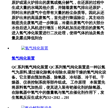
原炉或退火炉排出的废氢或氨分解气，在还原的过程中
生成大量的水喝其他介质，并随着废氢气排出还原炉，
同时出来的废气中也带有大量的粉尘杂质等。因此从还
原炉出来的高温废氢气，首先进行降温除尘，其主动功
能是洗去废氢气进一步降温，冷凝出废氢气中的大部分
水份后进入风机进行增压；经风机加压处理后的废氢气
进入氢气净化装置进行二次处理，使得气体的油及氧含
量及露点降低到合
氢气纯化装置
QC系列氢气纯化装置 QC系列氢气纯化装置是一种以氢
气为原料,通过催化除氧冷却除水,吸附干燥的氢气纯化设
备。它主要由预加热器、除氧器、冷却器、冷干机、干
燥器、仪表控制系统等部件组成。 工作原理 本装置先
将原料氢气加热后，使其进入装有钯催化剂的除氧器。
在除氧器中氢气中的微量氧与氢气在催化剂作用下，发
生氢氧反应生成水汽O2+2H2→2H