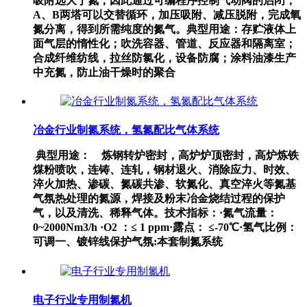
吸附远大于氮，因此通过可编程序控制气动阀的启闭，
A、B两塔可以交替循环，加压吸附、减压脱附，完成氧
氮分离，得到所需纯度的氮气。典型用途：存贮液体上
面气层的惰性化；吹洗容器、管道、反应器和隔离室；
合成纤维纺线，拉丝防氯化，设备防腐；涂料油漆生产
中充氮，防止油干燥时的聚合
冶金行业制氮系统，氢氮配比气体系统
典型用途： 炼钢转炉密封，高炉炉顶密封，高炉炼铁
煤粉喷吹，连铸、连轧，钢材退火、消除应力、时效、
淬火加热、渗碳、氮碳共渗、软氮化、真空淬火等氮基
气氛热处理的氮源，焊接及粉末冶金烧结过程的保护
气，以及清洗、稀释气体。技术指标：·氮气流量：
0~2000Nm3/h ·O2 ：≤ 1 ppm·露点： ≤-70℃·氢气比例：
可调一、镀锌线保护气氛:本套制氮系统
电子行业专用制氮机