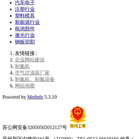
汽车电子
注塑行业
塑料模具
新能源行业
电池部件
激光行业
钢板切割
友情链接 :
企业网站建设
制氮机
空气过滤器厂家
制氮机、制氮设备
网站地图
Powered by
MetInfo
5.3.19
苏公网安备32050502012127号
苏州新区中峰街161号 （215000） TEL:0512-66610166 传真：