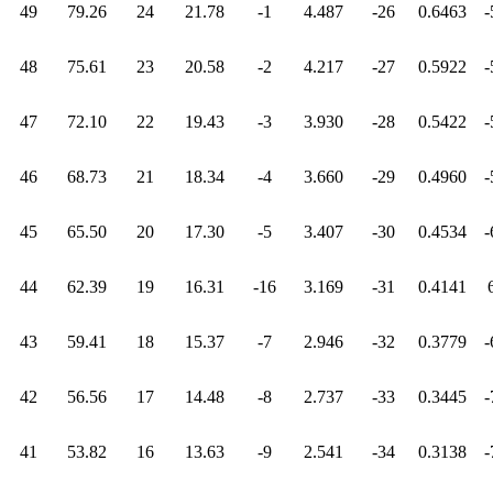
49
79.26
24
21.78
-1
4.487
-26
0.6463
-
48
75.61
23
20.58
-2
4.217
-27
0.5922
-
47
72.10
22
19.43
-3
3.930
-28
0.5422
-
46
68.73
21
18.34
-4
3.660
-29
0.4960
-
45
65.50
20
17.30
-5
3.407
-30
0.4534
-
44
62.39
19
16.31
-16
3.169
-31
0.4141
43
59.41
18
15.37
-7
2.946
-32
0.3779
-
42
56.56
17
14.48
-8
2.737
-33
0.3445
-
41
53.82
16
13.63
-9
2.541
-34
0.3138
-