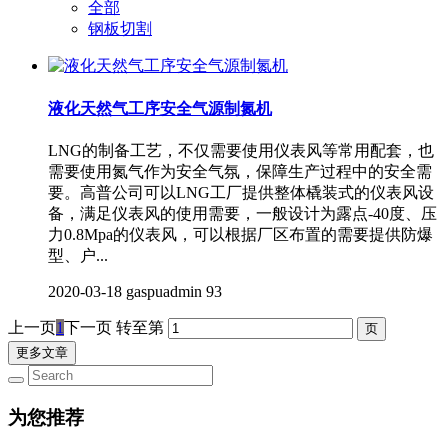
全部
钢板切割
液化天然气工序安全气源制氮机
LNG的制备工艺，不仅需要使用仪表风等常用配套，也
需要使用氮气作为安全气氛，保障生产过程中的安全需
要。高普公司可以LNG工厂提供整体橇装式的仪表风设
备，满足仪表风的使用需要，一般设计为露点-40度、压
力0.8Mpa的仪表风，可以根据厂区布置的需要提供防爆
型、户...
2020-03-18
gaspuadmin
93
上一页
1
下一页
转至第
更多文章
为您推荐