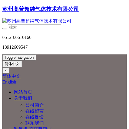
苏州高普超纯气体技术有限公司
0512-66610166
13912609547
Toggle navigation
简体中文
×
简体中文
English
网站首页
关于我们
公司简介
在线留言
在线反馈
联系我们